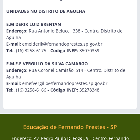
UNIDADES NO DISTRITO DE AGULHA
E.M DERIK LUIZ BRENTAN
Endereço:
Rua Antonio Belucci, 338 - Centro, Distrito de
Agulha
E-mail:
emeiderik@fernandoprestes.sp.gov.br
Tel:.
(16) 3258-6175 -
Código INEP:
35070359
E.M.E.F VERGILIO DA SILVA CAMARGO
Endereço:
Rua Coronel Camisão, 514 - Centro, Distrito de
Agulha
E-mail:
emefvergilio@fernandoprestes.sp.gov.br
Tel:.
(16) 3258-6166 -
Código INEP:
35278348
Educação de Fernando Prestes - SP
Endereço: Av. Pedro Paulo Di Foggi, 9 - Centro, Fernando