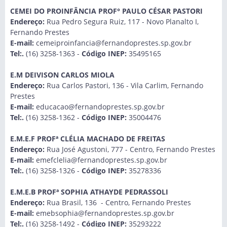
CEMEI DO PROINFÂNCIA PROF° PAULO CÉSAR PASTORI
Endereço:
Rua Pedro Segura Ruiz, 117 - Novo Planalto I,
Fernando Prestes
E-mail:
cemeiproinfancia@fernandoprestes.sp.gov.br
Tel:.
(16) 3258-1363 -
Código INEP:
35495165
E.M DEIVISON CARLOS MIOLA
Endereço:
Rua Carlos Pastori, 136 - Vila Carlim, Fernando
Prestes
E-mail:
educacao@fernandoprestes.sp.gov.br
Tel:.
(16) 3258-1362 -
Código INEP:
35004476
E.M.E.F PROFª CLÉLIA MACHADO DE FREITAS
Endereço:
Rua José Agustoni, 777 - Centro, Fernando Prestes
E-mail:
emefclelia@fernandoprestes.sp.gov.br
Tel:.
(16) 3258-1326 -
Código INEP:
35278336
E.M.E.B PROFª SOPHIA ATHAYDE PEDRASSOLI
Endereço:
Rua Brasil, 136 - Centro, Fernando Prestes
E-mail:
emebsophia@fernandoprestes.sp.gov.br
Tel:.
(16) 3258-1492 -
Código INEP:
35293222